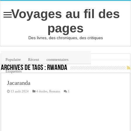
Voyages au fil des
pages
Des livres, des chroniques, des critiques
Accueil
/
Étiquette :
Rwanda
Populaire
Récent
commentaires
Archives de tags :
Rwanda
Etiquettes
Jacaranda
13 août 2024
4 étoiles
,
Romans
1