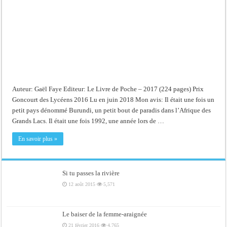
Auteur: Gaël Faye Editeur: Le Livre de Poche – 2017 (224 pages) Prix
Goncourt des Lycéens 2016 Lu en juin 2018 Mon avis: Il était une fois un
petit pays dénommé Burundi, un petit bout de paradis dans l’Afrique des
Grands Lacs. Il était une fois 1992, une année lors de …
En savoir plus »
Si tu passes la rivière
12 août 2015
5,571
Le baiser de la femme-araignée
21 février 2016
4,765