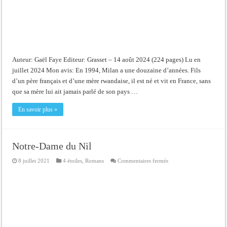
Auteur: Gaël Faye Editeur: Grasset – 14 août 2024 (224 pages) Lu en
juillet 2024 Mon avis: En 1994, Milan a une douzaine d’années. Fils
d’un père français et d’une mère rwandaise, il est né et vit en France, sans
que sa mère lui ait jamais parlé de son pays …
En savoir plus »
Notre-Dame du Nil
sur
8 juillet 2021
4 étoiles
,
Romans
Commentaires fermés
Notre-
Dame
du
Nil