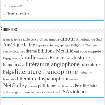
Romans
(826)
Texte-à-moi
(24)
Étiquettes
amour
amitié
Amérique du Sud
adolescence
Afrique
adapté au cinéma
Amérique latine
Belgique
autobiographique
Classique
Argentine
Editions Métailié
drame
enfance
enquête
dictature
couple
famille
France
histoire
femmes
Espagne
exil
guerre
littérature anglophone
littérature
humour
liberté
littérature francophone
belge
littérature
littérature hispanophone
française
nature
NetGalley
politique
Prix littéraire
premier roman
pauvreté
USA
violence
UK
religion
roman noir
solitude
quête
récit