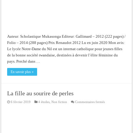
Auteur: Scholastique Mukasonga Editeur: Gallimard – 2012 (222 pages) /
Folio – 2014 (288 pages) Prix Renaudot 2012 Lu en juin 2020 Mon avis:
Le lycée Notre-Dame du Nil est un internat catholique pour jeunes filles
de la bonne société rwandaise, destinées à devenir l’élite féminine du
pays. Perché dans …
En savoir plus »
La fille au sourire de perles
sur
6 février 2019
4 étoiles
,
Non fiction
Commentaires fermés
La
fille
au
sourire
de
perles