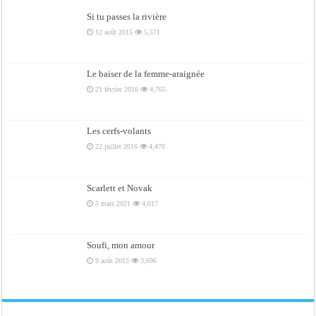
Si tu passes la rivière
12 août 2015
5,571
Le baiser de la femme-araignée
21 février 2016
4,765
Les cerfs-volants
22 juillet 2016
4,470
Scarlett et Novak
5 mars 2021
4,017
Soufi, mon amour
9 août 2015
3,696