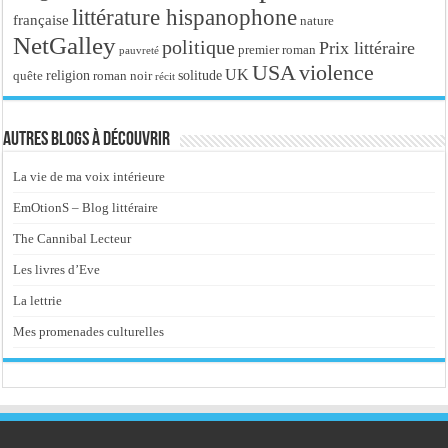
littérature hispanophone
française
nature
NetGalley
politique
Prix littéraire
premier roman
pauvreté
USA
violence
UK
religion
roman noir
solitude
quête
récit
Autres blogs à découvrir
La vie de ma voix intérieure
EmOtionS – Blog littéraire
The Cannibal Lecteur
Les livres d’Eve
La lettrie
Mes promenades culturelles