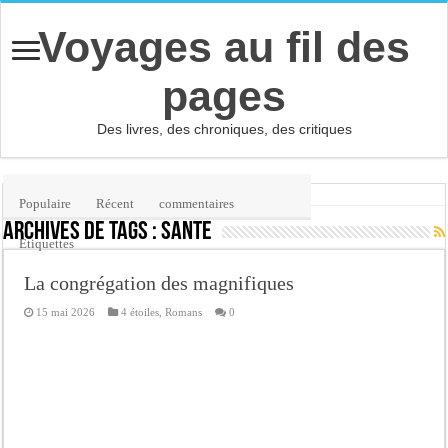
Voyages au fil des
pages
Des livres, des chroniques, des critiques
Accueil
/
Étiquette :
santé
Populaire
Récent
commentaires
Archives de tags :
santé
Etiquettes
La congrégation des magnifiques
15 mai 2026
4 étoiles
,
Romans
0