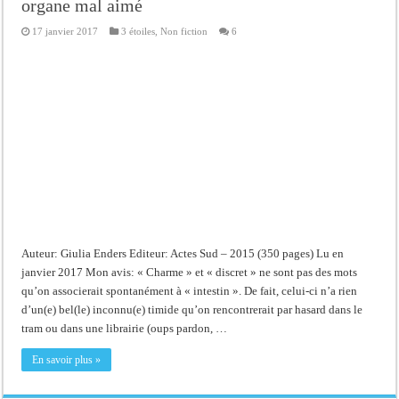
organe mal aimé
17 janvier 2017
3 étoiles
,
Non fiction
6
Auteur: Giulia Enders Editeur: Actes Sud – 2015 (350 pages) Lu en
janvier 2017 Mon avis: « Charme » et « discret » ne sont pas des mots
qu’on associerait spontanément à « intestin ». De fait, celui-ci n’a rien
d’un(e) bel(le) inconnu(e) timide qu’on rencontrerait par hasard dans le
tram ou dans une librairie (oups pardon, …
En savoir plus »