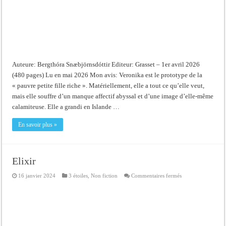
Auteure: Bergthóra Snæbjörnsdóttir Editeur: Grasset – 1er avril 2026
(480 pages) Lu en mai 2026 Mon avis: Veronika est le prototype de la
« pauvre petite fille riche ». Matériellement, elle a tout ce qu’elle veut,
mais elle souffre d’un manque affectif abyssal et d’une image d’elle-même
calamiteuse. Elle a grandi en Islande …
En savoir plus »
Elixir
sur
16 janvier 2024
3 étoiles
,
Non fiction
Commentaires fermés
Elixir