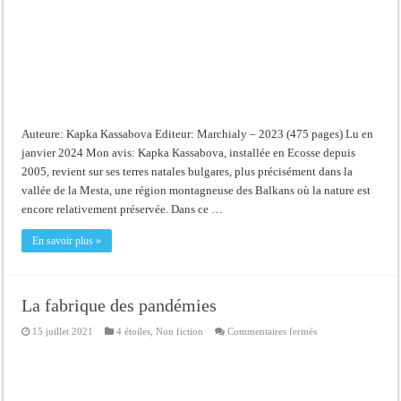
Auteure: Kapka Kassabova Editeur: Marchialy – 2023 (475 pages) Lu en
janvier 2024 Mon avis: Kapka Kassabova, installée en Ecosse depuis
2005, revient sur ses terres natales bulgares, plus précisément dans la
vallée de la Mesta, une région montagneuse des Balkans où la nature est
encore relativement préservée. Dans ce …
En savoir plus »
La fabrique des pandémies
sur
15 juillet 2021
4 étoiles
,
Non fiction
Commentaires fermés
La
fabrique
des
pandémies