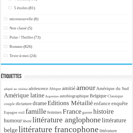
5 étoiles
(81)
micronouvelle
(6)
Non classé
(5)
Polar / Thriller
(73)
Romans
(826)
Texte-à-moi
(24)
Étiquettes
amour
amitié
Amérique du Sud
adolescence
Afrique
adapté au cinéma
Amérique latine
Belgique
autobiographique
Classique
Argentine
Editions Métailié
drame
enfance
enquête
dictature
couple
famille
France
histoire
femmes
Espagne
exil
guerre
littérature anglophone
littérature
humour
liberté
littérature francophone
belge
littérature