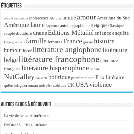
Étiquettes
amour
amitié
Amérique du Sud
adolescence
Afrique
adapté au cinéma
Amérique latine
Belgique
autobiographique
Classique
Argentine
Editions Métailié
drame
enfance
enquête
dictature
couple
famille
France
histoire
femmes
Espagne
exil
guerre
littérature anglophone
littérature
humour
liberté
littérature francophone
belge
littérature
littérature hispanophone
française
nature
NetGalley
politique
Prix littéraire
premier roman
pauvreté
USA
violence
UK
religion
roman noir
solitude
quête
récit
Autres blogs à découvrir
La vie de ma voix intérieure
EmOtionS – Blog littéraire