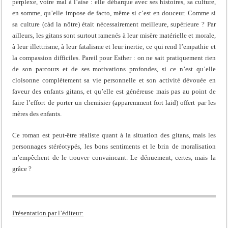
perplexe, voire mal à l’aise : elle débarque avec ses histoires, sa culture,
en somme, qu’elle impose de facto, même si c’est en douceur. Comme si
sa culture (càd la nôtre) était nécessairement meilleure, supérieure ? Par
ailleurs, les gitans sont surtout ramenés à leur misère matérielle et morale,
à leur illettrisme, à leur fatalisme et leur inertie, ce qui rend l’empathie et
la compassion difficiles. Pareil pour Esther : on ne sait pratiquement rien
de son parcours et de ses motivations profondes, si ce n’est qu’elle
cloisonne complètement sa vie personnelle et son activité dévouée en
faveur des enfants gitans, et qu’elle est généreuse mais pas au point de
faire l’effort de porter un chemisier (apparemment fort laid) offert par les
mères des enfants.
Ce roman est peut-être réaliste quant à la situation des gitans, mais les
personnages stéréotypés, les bons sentiments et le brin de moralisation
m’empêchent de le trouver convaincant. Le dénuement, certes, mais la
grâce ?
Présentation par l’éditeur: