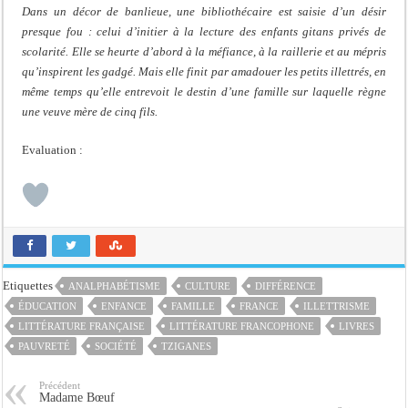
Dans un décor de banlieue, une bibliothécaire est saisie d’un désir
presque fou : celui d’initier à la lecture des enfants gitans privés de
scolarité. Elle se heurte d’abord à la méfiance, à la raillerie et au mépris
qu’inspirent les gadgé. Mais elle finit par amadouer les petits illettrés, en
même temps qu’elle entrevoit le destin d’une famille sur laquelle règne
une veuve mère de cinq fils.
Evaluation :
Etiquettes
ANALPHABÉTISME
CULTURE
DIFFÉRENCE
ÉDUCATION
ENFANCE
FAMILLE
FRANCE
ILLETTRISME
LITTÉRATURE FRANÇAISE
LITTÉRATURE FRANCOPHONE
LIVRES
PAUVRETÉ
SOCIÉTÉ
TZIGANES
Précédent
Madame Bœuf