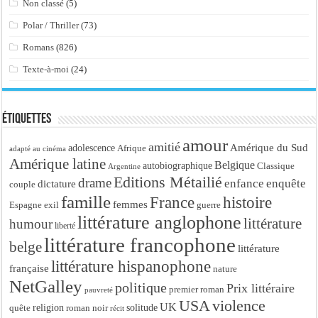
Non classé
(5)
Polar / Thriller
(73)
Romans
(826)
Texte-à-moi
(24)
Étiquettes
amour
amitié
Amérique du Sud
adolescence
Afrique
adapté au cinéma
Amérique latine
Belgique
autobiographique
Classique
Argentine
Editions Métailié
drame
enfance
enquête
dictature
couple
famille
France
histoire
femmes
Espagne
exil
guerre
littérature anglophone
littérature
humour
liberté
littérature francophone
belge
littérature
littérature hispanophone
française
nature
NetGalley
politique
Prix littéraire
premier roman
pauvreté
USA
violence
UK
religion
roman noir
solitude
quête
récit