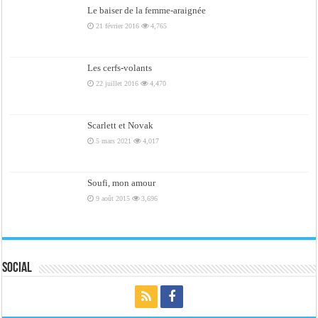
Le baiser de la femme-araignée
21 février 2016
4,765
Les cerfs-volants
22 juillet 2016
4,470
Scarlett et Novak
5 mars 2021
4,017
Soufi, mon amour
9 août 2015
3,696
Social