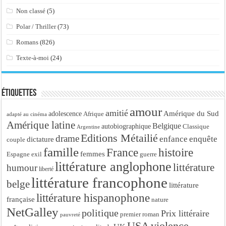
Non classé
(5)
Polar / Thriller
(73)
Romans
(826)
Texte-à-moi
(24)
Étiquettes
amour
amitié
Amérique du Sud
adolescence
Afrique
adapté au cinéma
Amérique latine
Belgique
autobiographique
Classique
Argentine
Editions Métailié
drame
enfance
enquête
dictature
couple
famille
France
histoire
femmes
Espagne
exil
guerre
littérature anglophone
littérature
humour
liberté
littérature francophone
belge
littérature
littérature hispanophone
française
nature
NetGalley
politique
Prix littéraire
premier roman
pauvreté
USA
violence