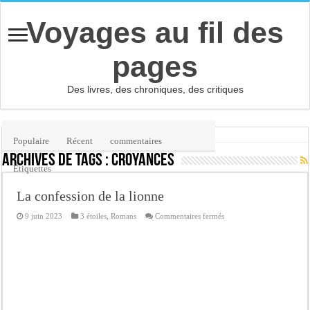
Voyages au fil des
pages
Des livres, des chroniques, des critiques
Accueil
/
Étiquette :
croyances
Populaire
Récent
commentaires
Archives de tags :
croyances
Etiquettes
La confession de la lionne
sur
9 juin 2023
3 étoiles
,
Romans
Commentaires fermés
La
confession
de
la
lionne