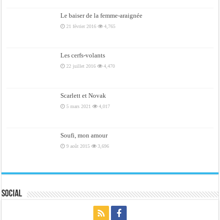
Le baiser de la femme-araignée
21 février 2016
4,765
Les cerfs-volants
22 juillet 2016
4,470
Scarlett et Novak
5 mars 2021
4,017
Soufi, mon amour
9 août 2015
3,696
Social