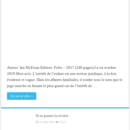
de
l’enfant
Auteur: Ian McEwan Editeur: Folio – 2017 (240 pages) Lu en octobre
2019 Mon avis: L’intérêt de l’enfant est une notion juridique, à la fois
évidente et vague. Dans les affaires familiales, il tombe sous le sens que le
juge tranche en faisant le plus grand cas de l’intérêt de …
En savoir plus »
Si tu passes la rivière
12 août 2015
5,571