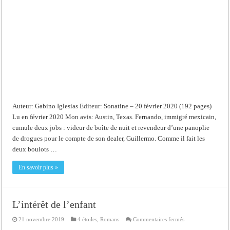
Auteur: Gabino Iglesias Editeur: Sonatine – 20 février 2020 (192 pages)
Lu en février 2020 Mon avis: Austin, Texas. Fernando, immigré mexicain,
cumule deux jobs : videur de boîte de nuit et revendeur d’une panoplie
de drogues pour le compte de son dealer, Guillermo. Comme il fait les
deux boulots …
En savoir plus »
L’intérêt de l’enfant
sur
21 novembre 2019
4 étoiles
,
Romans
Commentaires fermés
L’intérêt