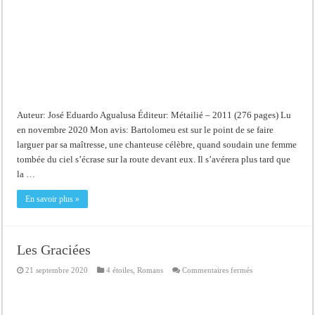
Auteur: José Eduardo Agualusa Éditeur: Métailié – 2011 (276 pages) Lu
en novembre 2020 Mon avis: Bartolomeu est sur le point de se faire
larguer par sa maîtresse, une chanteuse célèbre, quand soudain une femme
tombée du ciel s’écrase sur la route devant eux. Il s’avérera plus tard que
la …
En savoir plus »
Les Graciées
sur
21 septembre 2020
4 étoiles
,
Romans
Commentaires fermés
Les
Graciées