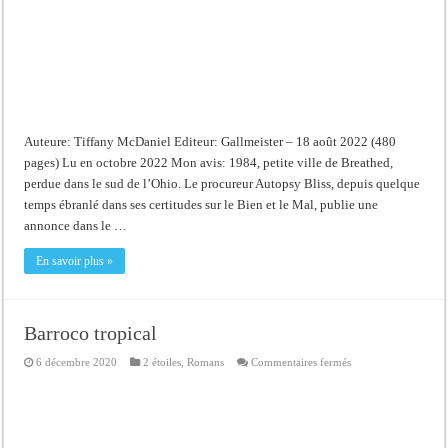
Auteure: Tiffany McDaniel Editeur: Gallmeister – 18 août 2022 (480
pages) Lu en octobre 2022 Mon avis: 1984, petite ville de Breathed,
perdue dans le sud de l’Ohio. Le procureur Autopsy Bliss, depuis quelque
temps ébranlé dans ses certitudes sur le Bien et le Mal, publie une
annonce dans le …
En savoir plus »
Barroco tropical
sur
6 décembre 2020
2 étoiles
,
Romans
Commentaires fermés
Barroco
tropical