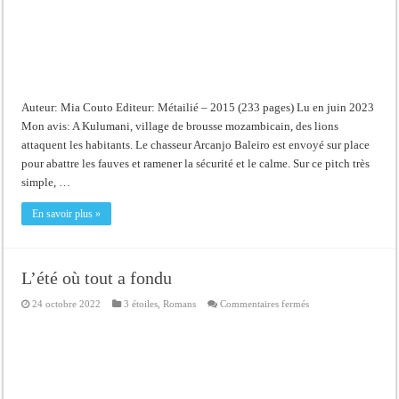
Auteur: Mia Couto Editeur: Métailié – 2015 (233 pages) Lu en juin 2023
Mon avis: A Kulumani, village de brousse mozambicain, des lions
attaquent les habitants. Le chasseur Arcanjo Baleiro est envoyé sur place
pour abattre les fauves et ramener la sécurité et le calme. Sur ce pitch très
simple, …
En savoir plus »
L’été où tout a fondu
sur
24 octobre 2022
3 étoiles
,
Romans
Commentaires fermés
L’été
où
tout
a
fondu