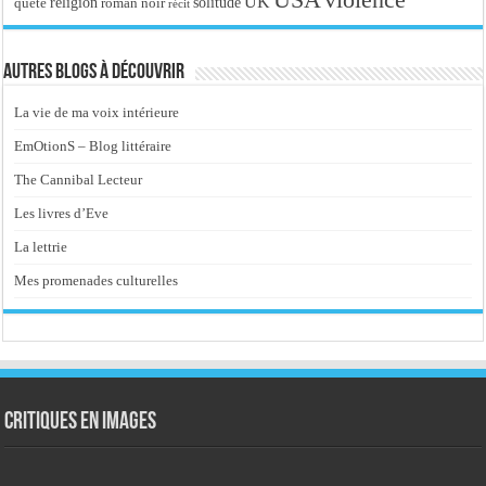
UK
religion
roman noir
solitude
quête
récit
Autres blogs à découvrir
La vie de ma voix intérieure
EmOtionS – Blog littéraire
The Cannibal Lecteur
Les livres d’Eve
La lettrie
Mes promenades culturelles
Critiques en images