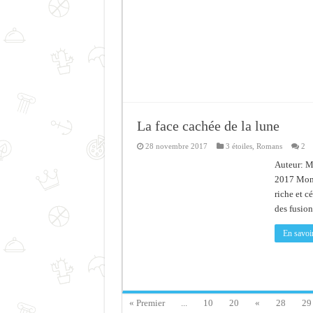
La face cachée de la lune
28 novembre 2017
3 étoiles
,
Romans
2
Auteur: M
2017 Mon a
riche et cé
des fusio
En savoir
« Premier
...
10
20
«
28
29