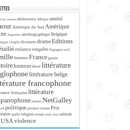
ettes
amitié
adolescence
Afrique
é au cinéma
mour
Amérique
Amérique du Sud
ine
Belgique
autobiographique
Argentine
Editions
drame
dictature
sique
couple
tailié
enfance
enquête
Espagne
exil
mille
France
femmes
guerre
littérature
stoire
humour
liberté
glophone
littérature belge
ttérature francophone
littérature
érature française
NetGalley
spanophone
nature
politique
Prix
premier roman
eté
éraire
religion
roman noir
solitude
quête
récit
USA
violence