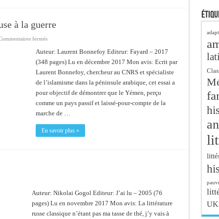
Étiqu
se à la guerre
adapt
sur
Commentaires fermés
a
Le
Yémen
Auteur: Laurent Bonnefoy Editeur: Fayard – 2017
lat
–
(348 pages) Lu en décembre 2017 Mon avis: Ecrit par
De
l’Arabie
Clas
Laurent Bonnefoy, chercheur au CNRS et spécialiste
heureuse
Mé
à
de l’islamisme dans la péninsule arabique, cet essai a
la
guerre
fa
pour objectif de démontrer que le Yémen, perçu
comme un pays passif et laissé-pour-compte de la
hi
marche de …
an
En savoir plus »
li
litt
hi
pauvr
litt
Auteur: Nikolai Gogol Editeur: J’ai lu – 2005 (76
pages) Lu en novembre 2017 Mon avis: La littérature
UK
russe classique n’étant pas ma tasse de thé, j’y vais à