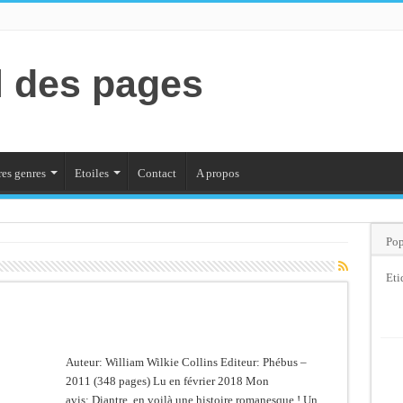
l des pages
es genres
Etoiles
Contact
A propos
Pop
Eti
Auteur: William Wilkie Collins Editeur: Phébus –
2011 (348 pages) Lu en février 2018 Mon
avis: Diantre, en voilà une histoire romanesque ! Un