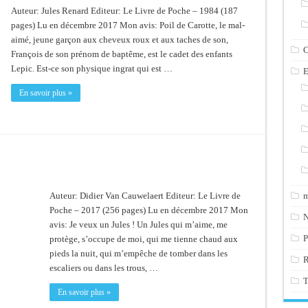
Auteur: Jules Renard Editeur: Le Livre de Poche – 1984 (187
pages) Lu en décembre 2017 Mon avis: Poil de Carotte, le mal-
aimé, jeune garçon aux cheveux roux et aux taches de son,
C
François de son prénom de baptême, est le cadet des enfants
Lepic. Est-ce son physique ingrat qui est …
E
En savoir plus »
m
Auteur: Didier Van Cauwelaert Editeur: Le Livre de
Poche – 2017 (256 pages) Lu en décembre 2017 Mon
N
avis: Je veux un Jules ! Un Jules qui m’aime, me
P
protège, s’occupe de moi, qui me tienne chaud aux
pieds la nuit, qui m’empêche de tomber dans les
escaliers ou dans les trous, …
T
En savoir plus »