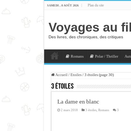
Plan du site
SAMEDI , 8 AOÛT 2026
Voyages au fi
Des livres, des chroniques, des critiques
Romans
Polar / Thriller
Autr
Accueil
/
Etoiles
/
3 étoiles (page 30)
3 étoiles
La dame en blanc
2 mars 2018
3 étoiles
,
Romans
3