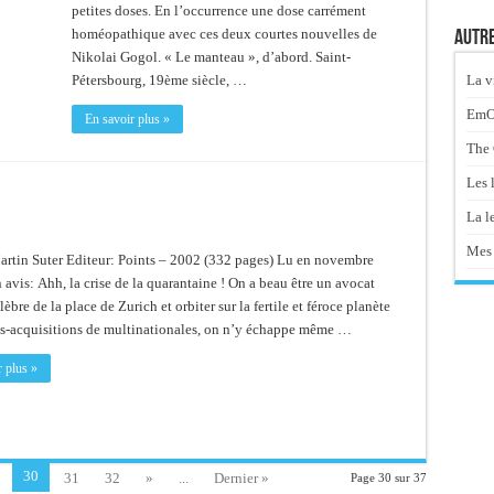
petites doses. En l’occurrence une dose carrément
homéopathique avec ces deux courtes nouvelles de
Autre
Nikolai Gogol. « Le manteau », d’abord. Saint-
La v
Pétersbourg, 19ème siècle, …
EmOt
En savoir plus »
The 
Les 
La le
Mes 
artin Suter Editeur: Points – 2002 (332 pages) Lu en novembre
vis: Ahh, la crise de la quarantaine ! On a beau être un avocat
lèbre de la place de Zurich et orbiter sur la fertile et féroce planète
ns-acquisitions de multinationales, on n’y échappe même …
 plus »
30
31
32
»
...
Dernier »
Page 30 sur 37