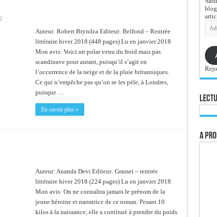
Sais
blog
artic
2
Adre
e-
Auteur: Robert Bryndza Editeur: Belfond – Rentrée
mail
littéraire hiver 2018 (448 pages) Lu en janvier 2018
Mon avis: Voici un polar venu du froid mais pas
scandinave pour autant, puisqu’il s’agit en
Rejo
l’occurrence de la neige et de la pluie britanniques.
Ce qui n’empêche pas qu’on se les pèle, à Londres,
puisque …
Lectu
En savoir plus »
A pro
Auteur: Ananda Devi Editeur: Grasset – rentrée
littéraire hiver 2018 (224 pages) Lu en janvier 2018
Mon avis: On ne connaîtra jamais le prénom de la
jeune héroïne et narratrice de ce roman. Pesant 10
kilos à la naissance, elle a continué à prendre du poids