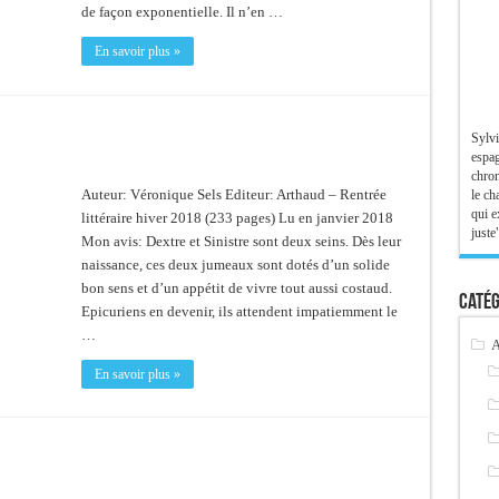
de façon exponentielle. Il n’en …
En savoir plus »
Sylvi
espag
chron
Auteur: Véronique Sels Editeur: Arthaud – Rentrée
le ch
qui e
littéraire hiver 2018 (233 pages) Lu en janvier 2018
juste"
Mon avis: Dextre et Sinistre sont deux seins. Dès leur
naissance, ces deux jumeaux sont dotés d’un solide
bon sens et d’un appétit de vivre tout aussi costaud.
Catég
Epicuriens en devenir, ils attendent impatiemment le
…
A
En savoir plus »