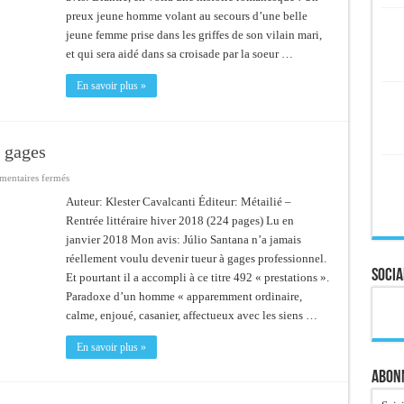
preux jeune homme volant au secours d’une belle
jeune femme prise dans les griffes de son vilain mari,
et qui sera aidé dans sa croisade par la soeur …
En savoir plus »
 gages
sur
entaires fermés
492
–
Auteur: Klester Cavalcanti Éditeur: Métailié –
Confessions
Rentrée littéraire hiver 2018 (224 pages) Lu en
d’un
tueur
janvier 2018 Mon avis: Júlio Santana n’a jamais
à
gages
réellement voulu devenir tueur à gages professionnel.
Socia
Et pourtant il a accompli à ce titre 492 « prestations ».
Paradoxe d’un homme « apparemment ordinaire,
calme, enjoué, casanier, affectueux avec les siens …
En savoir plus »
Abonn