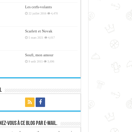
Les cerfs-volants
22 juillet 2016
4,470
Scarlett et Novak
5 mars 2021
4,017
Soufi, mon amour
9 août 2015
3,696
l
ez-vous à ce blog par e-mail.