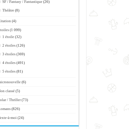
SF / Fantasy / Fantastique
(26)
Théâtre
(8)
itation
(4)
toiles
(1 099)
1 étoile
(32)
2 étoiles
(126)
3 étoiles
(369)
4 étoiles
(491)
5 étoiles
(81)
icronouvelle
(6)
on classé
(5)
olar / Thriller
(73)
Romans
(826)
exte-à-moi
(24)