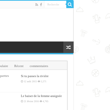
ulaire
Récent
commentaires
quettes
Si tu passes la rivière
12 août 2015
5,571
Le baiser de la femme-araignée
21 février 2016
4,765