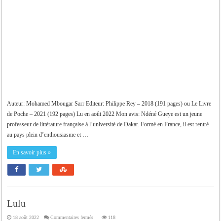
Auteur: Mohamed Mbougar Sarr Editeur: Philippe Rey – 2018 (191 pages) ou Le Livre
de Poche – 2021 (192 pages) Lu en août 2022 Mon avis: Ndéné Gueye est un jeune
professeur de littérature française à l’université de Dakar. Formé en France, il est rentré
au pays plein d’enthousiasme et …
En savoir plus »
Lulu
sur
18 août 2022
Commentaires fermés
118