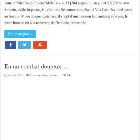
Auteur: Mia Couto Editeur: Métailié – 2013 (204 pages) Lu en juillet 2022 Mon avis:
Sidonio, médecin portugais, s’est installé comme coopérant à Vila Cacimba, bled perdu
au fond du Mozambique. Côté face, il s’agit d’une mission humanitaire, côté pile, le
jeune homme est à la recherche de Deolinda, rencontrée …
En savoir plus »
En un combat douteux…
sur
4 août 2022
Commentaires fermés
141
En
un
combat
douteux…