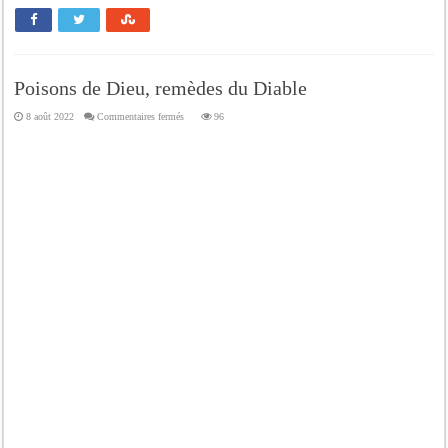
Poisons de Dieu, remèdes du Diable
sur
8 août 2022
Commentaires fermés
96
Poisons
de
Dieu,
remèdes
du
Diable