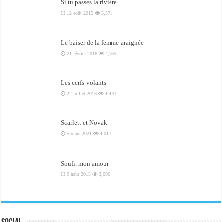
Si tu passes la rivière
12 août 2015
5,571
Le baiser de la femme-araignée
21 février 2016
4,765
Les cerfs-volants
22 juillet 2016
4,470
Scarlett et Novak
5 mars 2021
4,017
Soufi, mon amour
9 août 2015
3,696