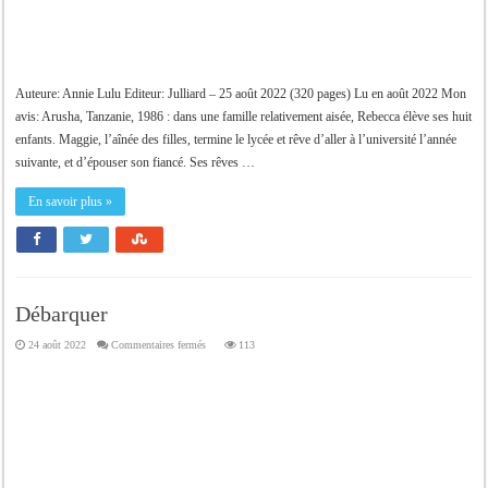
Auteure: Annie Lulu Editeur: Julliard – 25 août 2022 (320 pages) Lu en août 2022 Mon
avis: Arusha, Tanzanie, 1986 : dans une famille relativement aisée, Rebecca élève ses huit
enfants. Maggie, l’aînée des filles, termine le lycée et rêve d’aller à l’université l’année
suivante, et d’épouser son fiancé. Ses rêves …
En savoir plus »
Débarquer
sur
24 août 2022
Commentaires fermés
113
Débarquer