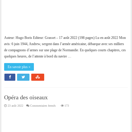
Auteur: Hugo Boris Editeur: Grasset – 17 août 2022 (198 pages) Lu en août 2022 Mon
avis: 6 juin 1944, Andrew, sergent dans l’armée américaine, débarque avec ses milliers
de compagnons d’armes sur une plage de Normandie. En quelques courts chapitres, ces
quelques heures, de l’attente à bord du navire …
En savoir plus »
Opéra des oiseaux
sur
23 août 2022
Commentaires fermés
173
Opéra
des
oiseaux