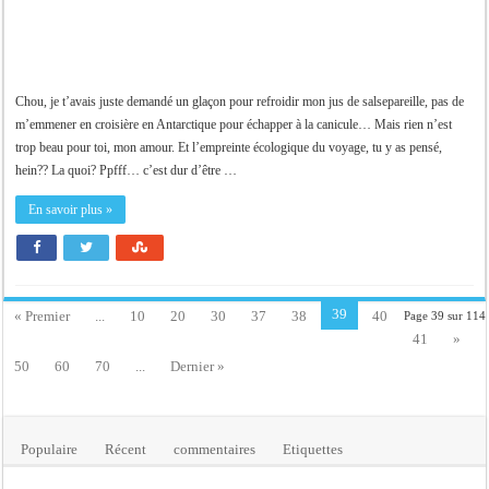
Chou, je t’avais juste demandé un glaçon pour refroidir mon jus de salsepareille, pas de
m’emmener en croisière en Antarctique pour échapper à la canicule… Mais rien n’est
trop beau pour toi, mon amour. Et l’empreinte écologique du voyage, tu y as pensé,
hein?? La quoi? Ppfff… c’est dur d’être …
En savoir plus »
39
« Premier
...
10
20
30
37
38
40
Page 39 sur 114
41
»
50
60
70
...
Dernier »
Populaire
Récent
commentaires
Etiquettes