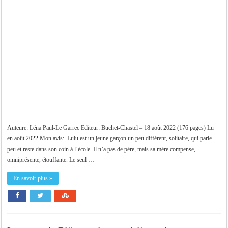
Lulu
Auteure: Léna Paul-Le Garrec Editeur: Buchet-Chastel – 18 août 2022 (176 pages) Lu
en août 2022 Mon avis: Lulu est un jeune garçon un peu différent, solitaire, qui parle
peu et reste dans son coin à l’école. Il n’a pas de père, mais sa mère compense,
omniprésente, étouffante. Le seul …
En savoir plus »