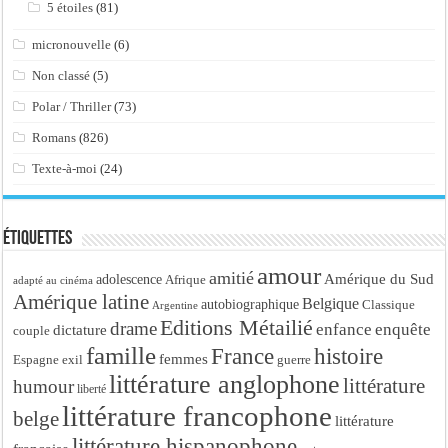
5 étoiles
(81)
micronouvelle
(6)
Non classé
(5)
Polar / Thriller
(73)
Romans
(826)
Texte-à-moi
(24)
Étiquettes
amour
amitié
Amérique du Sud
adolescence
Afrique
adapté au cinéma
Amérique latine
Belgique
autobiographique
Classique
Argentine
Editions Métailié
drame
enfance
enquête
dictature
couple
famille
France
histoire
femmes
Espagne
exil
guerre
littérature anglophone
littérature
humour
liberté
littérature francophone
belge
littérature
littérature hispanophone