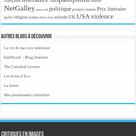
française
nature
NetGalley
politique
Prix littéraire
premier roman
pauvreté
USA
violence
UK
religion
roman noir
solitude
quête
récit
Autres blogs à découvrir
La vie de ma voix intérieure
EmOtionS – Blog littéraire
The Cannibal Lecteur
Les livres d’Eve
La lettrie
Mes promenades culturelles
Critiques en images