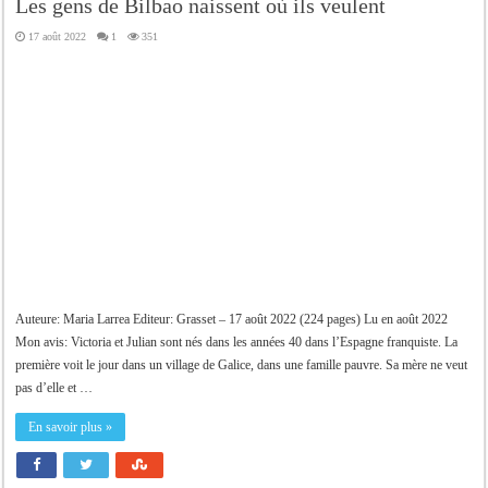
Les gens de Bilbao naissent où ils veulent
17 août 2022
1
351
Auteure: Maria Larrea Editeur: Grasset – 17 août 2022 (224 pages) Lu en août 2022
Mon avis: Victoria et Julian sont nés dans les années 40 dans l’Espagne franquiste. La
première voit le jour dans un village de Galice, dans une famille pauvre. Sa mère ne veut
pas d’elle et …
En savoir plus »