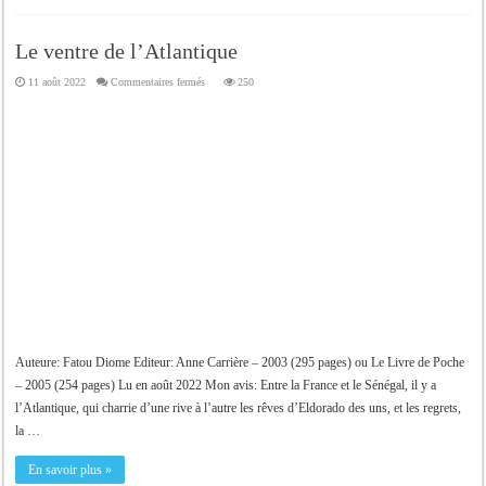
Le ventre de l’Atlantique
sur
11 août 2022
Commentaires fermés
250
Le
ventre
de
l’Atlantique
Auteure: Fatou Diome Editeur: Anne Carrière – 2003 (295 pages) ou Le Livre de Poche
– 2005 (254 pages) Lu en août 2022 Mon avis: Entre la France et le Sénégal, il y a
l’Atlantique, qui charrie d’une rive à l’autre les rêves d’Eldorado des uns, et les regrets,
la …
En savoir plus »