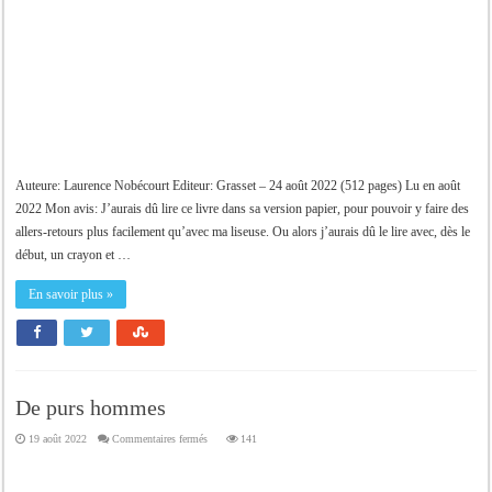
Auteure: Laurence Nobécourt Editeur: Grasset – 24 août 2022 (512 pages) Lu en août
2022 Mon avis: J’aurais dû lire ce livre dans sa version papier, pour pouvoir y faire des
allers-retours plus facilement qu’avec ma liseuse. Ou alors j’aurais dû le lire avec, dès le
début, un crayon et …
En savoir plus »
De purs hommes
sur
19 août 2022
Commentaires fermés
141
De
purs
hommes