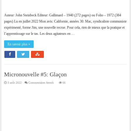
Auteur: John Steinbeck Editeur: Gallimard – 1940 (272 pages) ou Folio – 1972 (384
pages) Lu en juillet 2022 Mon avis: Californie, années 30. Mac, syndicaliste communiste
expérimenté, forme Jim, une nouvelle recrue. Pour cela, rien de mieux que la pratique et
l’apprentissage sur le tas. Les deux agitateurs en …
En savoir plus »
Micronouvelle #5: Glaçon
sur
3 août 2022
Commentaires fermés
66
Micronouvelle
#5:
Glaçon