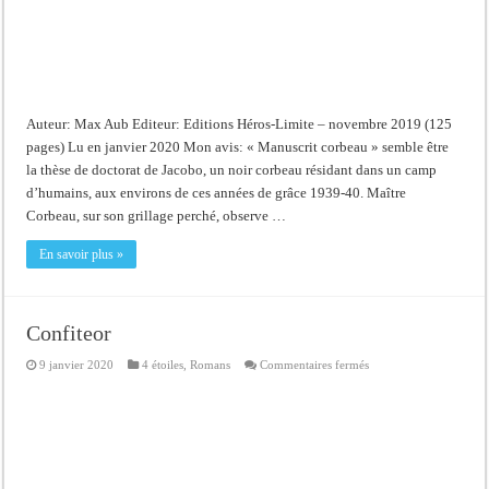
Auteur: Max Aub Editeur: Editions Héros-Limite – novembre 2019 (125
pages) Lu en janvier 2020 Mon avis: « Manuscrit corbeau » semble être
la thèse de doctorat de Jacobo, un noir corbeau résidant dans un camp
d’humains, aux environs de ces années de grâce 1939-40. Maître
Corbeau, sur son grillage perché, observe …
En savoir plus »
Confiteor
sur
9 janvier 2020
4 étoiles
,
Romans
Commentaires fermés
Confiteor