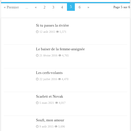
5
« Premier
...
«
2
3
4
6
»
Page 5 sur 6
Si tu passes la rivière
12 août 2015
5,571
Le baiser de la femme-araignée
21 février 2016
4,765
Les cerfs-volants
22 juillet 2016
4,470
Scarlett et Novak
5 mars 2021
4,017
Soufi, mon amour
9 août 2015
3,696