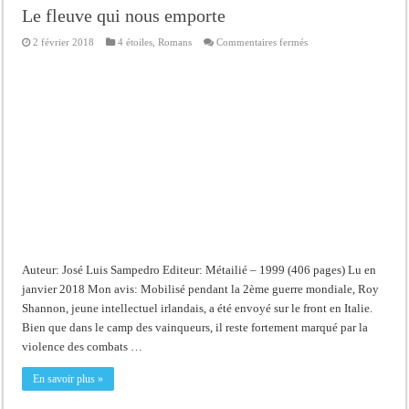
Le fleuve qui nous emporte
sur
2 février 2018
4 étoiles
,
Romans
Commentaires fermés
Le
fleuve
qui
nous
emporte
Auteur: José Luis Sampedro Editeur: Métailié – 1999 (406 pages) Lu en
janvier 2018 Mon avis: Mobilisé pendant la 2ème guerre mondiale, Roy
Shannon, jeune intellectuel irlandais, a été envoyé sur le front en Italie.
Bien que dans le camp des vainqueurs, il reste fortement marqué par la
violence des combats …
En savoir plus »