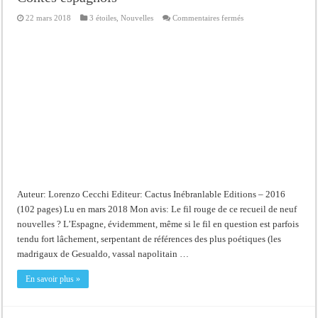
sur
22 mars 2018
3 étoiles
,
Nouvelles
Commentaires fermés
Contes
espagnols
Auteur: Lorenzo Cecchi Editeur: Cactus Inébranlable Editions – 2016
(102 pages) Lu en mars 2018 Mon avis: Le fil rouge de ce recueil de neuf
nouvelles ? L’Espagne, évidemment, même si le fil en question est parfois
tendu fort lâchement, serpentant de références des plus poétiques (les
madrigaux de Gesualdo, vassal napolitain …
En savoir plus »