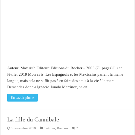
Histoire
de
la
mort
de
Francisco
Franco
Auteur: Max Aub Editeur: Editions du Rocher – 2003 (71 pages) Lu en
février 2019 Mon avis: Les Espagnols et les Mexicains parlent la même
langue, mais cela ne suffit pas à en faire des amis à la vie à la mort.
Demandez donc à Ignacio Jurado Martínez, né en …
En savoir plus »
La fille du Cannibale
5 novembre 2018
3 étoiles
,
Romans
2