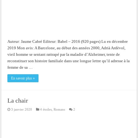
Auteur: Jaume Cabré Editeur: Babel – 2016 (920 pages) Lu en décembre
2019 Mon avis: A Barcelone, au début des années 2000, Adrià Ardèvol,
vieil homme se sentant rattrapé par la maladie d’Alzheimer, tente de
reconstituer son histoire familiale dans une longue lettre qu’il adresse à la
femme de sa …
En savoir plus »
La chair
3 janvier 2020
4 étoiles
,
Romans
2