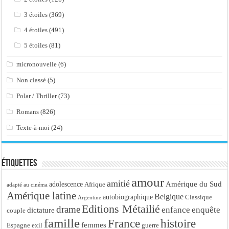
3 étoiles
(369)
4 étoiles
(491)
5 étoiles
(81)
micronouvelle
(6)
Non classé
(5)
Polar / Thriller
(73)
Romans
(826)
Texte-à-moi
(24)
Étiquettes
amour
amitié
Amérique du Sud
adolescence
Afrique
adapté au cinéma
Amérique latine
Belgique
autobiographique
Classique
Argentine
Editions Métailié
drame
enfance
enquête
dictature
couple
famille
France
histoire
femmes
Espagne
exil
guerre