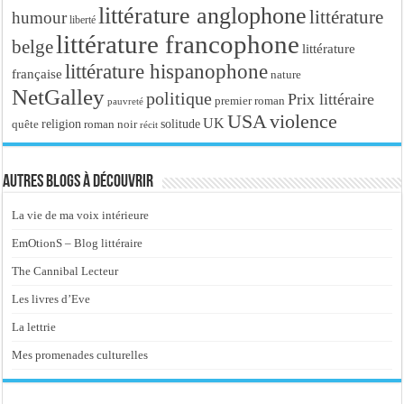
littérature anglophone
littérature
humour
liberté
littérature francophone
belge
littérature
littérature hispanophone
française
nature
NetGalley
politique
Prix littéraire
premier roman
pauvreté
USA
violence
UK
religion
roman noir
solitude
quête
récit
Autres blogs à découvrir
La vie de ma voix intérieure
EmOtionS – Blog littéraire
The Cannibal Lecteur
Les livres d’Eve
La lettrie
Mes promenades culturelles