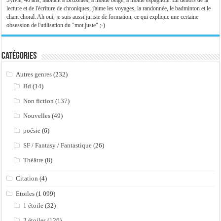
Sylvie, 46 ans, habitant à Bruxelles, à moitié belge, à moitié espagnole. En dehors de la
lecture et de l'écriture de chroniques, j'aime les voyages, la randonnée, le badminton et le
chant choral. Ah oui, je suis aussi juriste de formation, ce qui explique une certaine
obsession de l'utilisation du "mot juste" ;-)
Catégories
Autres genres
(232)
Bd
(14)
Non fiction
(137)
Nouvelles
(49)
poésie
(6)
SF / Fantasy / Fantastique
(26)
Théâtre
(8)
Citation
(4)
Etoiles
(1 099)
1 étoile
(32)
2 étoiles
(126)