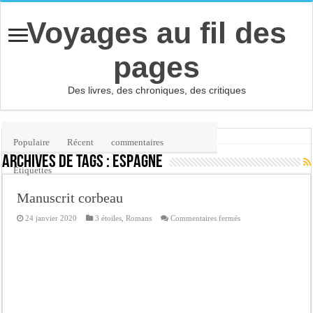
Voyages au fil des
pages
Des livres, des chroniques, des critiques
Accueil
/
Étiquette :
Espagne
(page 5)
Populaire
Récent
commentaires
Archives de tags :
Espagne
Etiquettes
Manuscrit corbeau
sur
24 janvier 2020
3 étoiles
,
Romans
Commentaires fermés
Manuscrit
corbeau