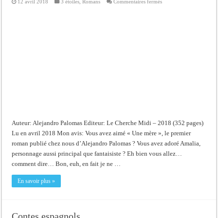
sur
12 avril 2018
3 étoiles
,
Romans
Commentaires fermés
Tout
sur
mon
chien
Auteur: Alejandro Palomas Editeur: Le Cherche Midi – 2018 (352 pages)
Lu en avril 2018 Mon avis: Vous avez aimé « Une mère », le premier
roman publié chez nous d’Alejandro Palomas ? Vous avez adoré Amalia,
personnage aussi principal que fantaisiste ? Eh bien vous allez…
comment dire… Bon, euh, en fait je ne …
En savoir plus »
Contes espagnols