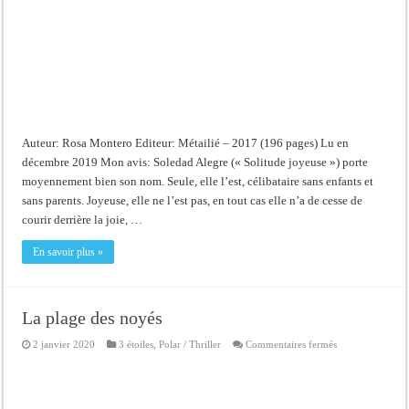
Auteur: Rosa Montero Editeur: Métailié – 2017 (196 pages) Lu en
décembre 2019 Mon avis: Soledad Alegre (« Solitude joyeuse ») porte
moyennement bien son nom. Seule, elle l’est, célibataire sans enfants et
sans parents. Joyeuse, elle ne l’est pas, en tout cas elle n’a de cesse de
courir derrière la joie, …
En savoir plus »
La plage des noyés
sur
2 janvier 2020
3 étoiles
,
Polar / Thriller
Commentaires fermés
La
plage
des
noyés