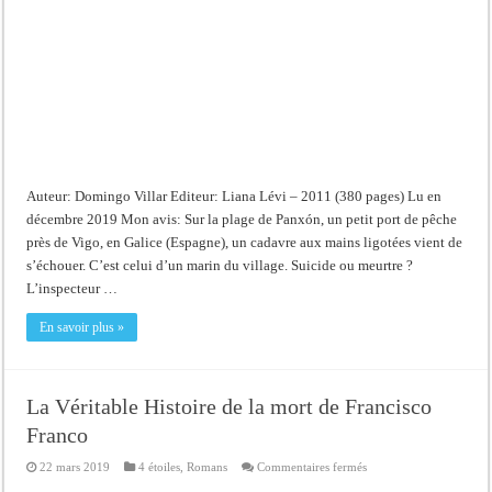
Auteur: Domingo Villar Editeur: Liana Lévi – 2011 (380 pages) Lu en
décembre 2019 Mon avis: Sur la plage de Panxón, un petit port de pêche
près de Vigo, en Galice (Espagne), un cadavre aux mains ligotées vient de
s’échouer. C’est celui d’un marin du village. Suicide ou meurtre ?
L’inspecteur …
En savoir plus »
La Véritable Histoire de la mort de Francisco
Franco
sur
22 mars 2019
4 étoiles
,
Romans
Commentaires fermés
La
Véritable