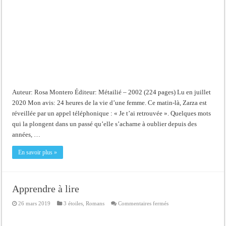
Auteur: Rosa Montero Éditeur: Métailié – 2002 (224 pages) Lu en juillet
2020 Mon avis: 24 heures de la vie d’une femme. Ce matin-là, Zarza est
réveillée par un appel téléphonique : « Je t’ai retrouvée ». Quelques mots
qui la plongent dans un passé qu’elle s’acharne à oublier depuis des
années, …
En savoir plus »
Apprendre à lire
sur
26 mars 2019
3 étoiles
,
Romans
Commentaires fermés
Apprendre
à
lire