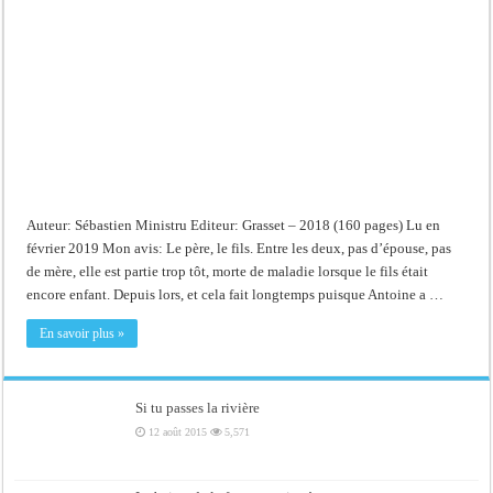
Auteur: Sébastien Ministru Editeur: Grasset – 2018 (160 pages) Lu en
février 2019 Mon avis: Le père, le fils. Entre les deux, pas d’épouse, pas
de mère, elle est partie trop tôt, morte de maladie lorsque le fils était
encore enfant. Depuis lors, et cela fait longtemps puisque Antoine a …
En savoir plus »
Si tu passes la rivière
12 août 2015
5,571