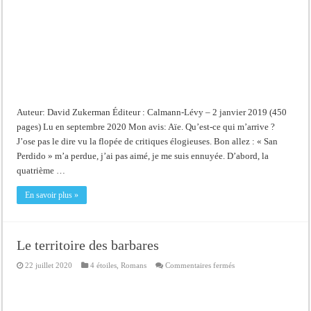
Auteur: David Zukerman Éditeur : Calmann-Lévy – 2 janvier 2019 (450
pages) Lu en septembre 2020 Mon avis: Aïe. Qu’est-ce qui m’arrive ?
J’ose pas le dire vu la flopée de critiques élogieuses. Bon allez : « San
Perdido » m’a perdue, j’ai pas aimé, je me suis ennuyée. D’abord, la
quatrième …
En savoir plus »
Le territoire des barbares
sur
22 juillet 2020
4 étoiles
,
Romans
Commentaires fermés
Le
territoire
des
barbares