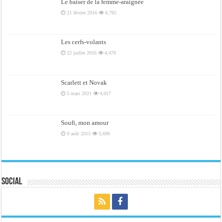
Le baiser de la femme-araignée
21 février 2016
4,765
Les cerfs-volants
22 juillet 2016
4,470
Scarlett et Novak
5 mars 2021
4,017
Soufi, mon amour
9 août 2015
3,696
Social