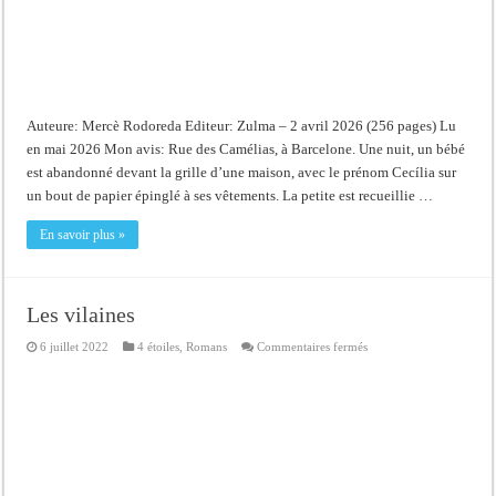
Auteure: Mercè Rodoreda Editeur: Zulma – 2 avril 2026 (256 pages) Lu
en mai 2026 Mon avis: Rue des Camélias, à Barcelone. Une nuit, un bébé
est abandonné devant la grille d’une maison, avec le prénom Cecília sur
un bout de papier épinglé à ses vêtements. La petite est recueillie …
En savoir plus »
Les vilaines
sur
6 juillet 2022
4 étoiles
,
Romans
Commentaires fermés
Les
vilaines