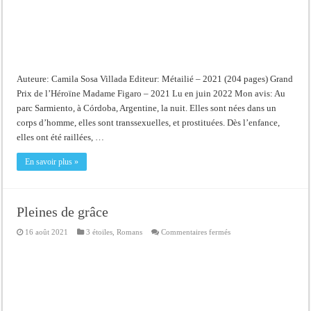
Auteure: Camila Sosa Villada Editeur: Métailié – 2021 (204 pages) Grand
Prix de l’Héroïne Madame Figaro – 2021 Lu en juin 2022 Mon avis: Au
parc Sarmiento, à Córdoba, Argentine, la nuit. Elles sont nées dans un
corps d’homme, elles sont transsexuelles, et prostituées. Dès l’enfance,
elles ont été raillées, …
En savoir plus »
Pleines de grâce
sur
16 août 2021
3 étoiles
,
Romans
Commentaires fermés
Pleines
de
grâce