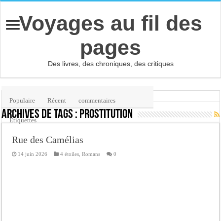
Voyages au fil des
pages
Des livres, des chroniques, des critiques
Accueil
/
Étiquette :
prostitution
Populaire
Récent
commentaires
Archives de tags :
prostitution
Etiquettes
Rue des Camélias
14 juin 2026
4 étoiles
,
Romans
0