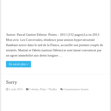
Auteur: Pascal Garnier Editeur: Points – 2011 (152 pages) Lu en 2013
Mon avis: Les Conviviales, résidence pour seniors hyper-sécurisée
flambant neuve dans le sud de la France, accueille son premier couple de
retraités. Martial et Odette (surtout Odette) se sont laissé convaincre par
un agent immobilier aux dents longues …
En savoir plus »
Sorry
sur
2 août 2015
3 étoiles
,
Polar / Thriller
Commentaires fermés
Sorry