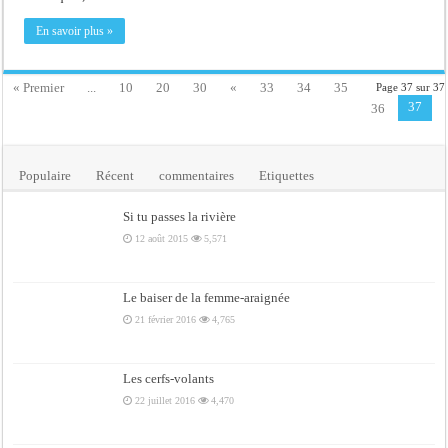
En savoir plus »
« Premier
...
10
20
30
«
33
34
35
Page 37 sur 37
37
36
Populaire
Récent
commentaires
Etiquettes
Si tu passes la rivière
12 août 2015
5,571
Le baiser de la femme-araignée
21 février 2016
4,765
Les cerfs-volants
22 juillet 2016
4,470