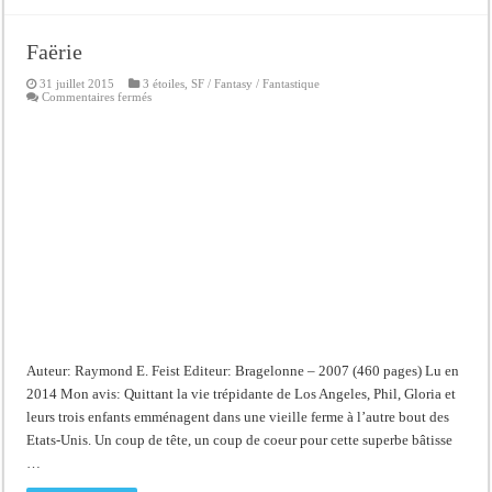
Faërie
31 juillet 2015
3 étoiles
,
SF / Fantasy / Fantastique
sur
Commentaires fermés
Faërie
Auteur: Raymond E. Feist Editeur: Bragelonne – 2007 (460 pages) Lu en
2014 Mon avis: Quittant la vie trépidante de Los Angeles, Phil, Gloria et
leurs trois enfants emménagent dans une vieille ferme à l’autre bout des
Etats-Unis. Un coup de tête, un coup de coeur pour cette superbe bâtisse
…