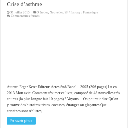
Crise d’asthme
31 juillet 2015
3 étoiles
,
Nouvelles
,
SF / Fantasy / Fantastique
sur
Commentaires fermés
Crise
d’asthme
Auteur: Etgar Keret Editeur: Actes Sud/Babel – 2005 (206 pages) Lu en
2013 Mon avis: Comment résumer ce livre, composé de 48 nouvelles très
courtes (la plus longue fait 10 pages) ? Voyons… On pourrait dire Qu’on
y trouve des histoires tristes, cocasses, étranges ou glaçantes Que
certaines sont réalistes, …
En savoir plus »