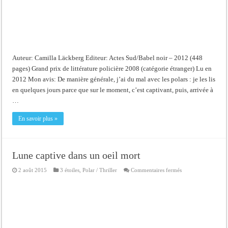
Auteur: Camilla Läckberg Editeur: Actes Sud/Babel noir – 2012 (448
pages) Grand prix de littérature policière 2008 (catégorie étranger) Lu en
2012 Mon avis: De manière générale, j’ai du mal avec les polars : je les lis
en quelques jours parce que sur le moment, c’est captivant, puis, arrivée à
…
En savoir plus »
Lune captive dans un oeil mort
sur
2 août 2015
3 étoiles
,
Polar / Thriller
Commentaires fermés
Lune
captive
dans
un
oeil
mort