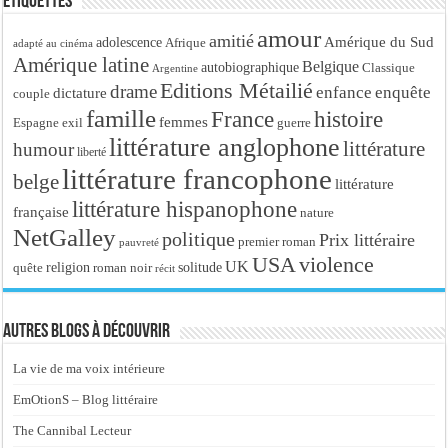
Étiquettes
amour
amitié
Amérique du Sud
adolescence
Afrique
adapté au cinéma
Amérique latine
Belgique
autobiographique
Classique
Argentine
Editions Métailié
drame
enfance
enquête
dictature
couple
famille
France
histoire
femmes
Espagne
exil
guerre
littérature anglophone
littérature
humour
liberté
littérature francophone
belge
littérature
littérature hispanophone
française
nature
NetGalley
politique
Prix littéraire
premier roman
pauvreté
USA
violence
UK
religion
roman noir
solitude
quête
récit
Autres blogs à découvrir
La vie de ma voix intérieure
EmOtionS – Blog littéraire
The Cannibal Lecteur