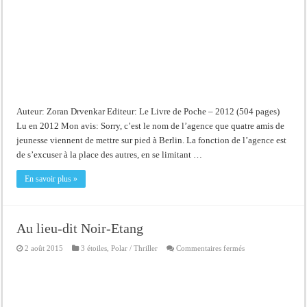
Auteur: Zoran Drvenkar Editeur: Le Livre de Poche – 2012 (504 pages)
Lu en 2012 Mon avis: Sorry, c’est le nom de l’agence que quatre amis de
jeunesse viennent de mettre sur pied à Berlin. La fonction de l’agence est
de s’excuser à la place des autres, en se limitant …
En savoir plus »
Au lieu-dit Noir-Etang
sur
2 août 2015
3 étoiles
,
Polar / Thriller
Commentaires fermés
Au
lieu-
dit
Noir-
Etang