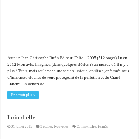
Auteur: Jean-Christophe Rufin Editeur: Folio – 2005 (512 pages) Lu en
2012 Mon avis: Imaginez (dans quelques siècles ?) un monde où il n’y a
plus d’Etats, mais seulement une société unique, civilisée, enfermée sous
d’immenses cloches de verre protégeant de la pollution et du Grand
Ennemi. En dehors de …
En savoir plus »
Loin d’elle
sur
31 juillet 2015
3 étoiles
,
Nouvelles
Commentaires fermés
Loin
d’elle