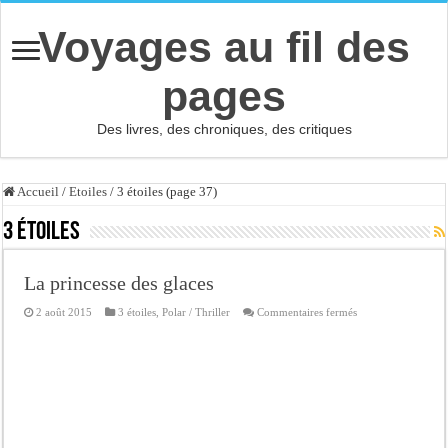
Voyages au fil des
pages
Des livres, des chroniques, des critiques
Accueil
/
Etoiles
/
3 étoiles (page 37)
3 étoiles
La princesse des glaces
sur
2 août 2015
3 étoiles
,
Polar / Thriller
Commentaires fermés
La
princesse
des
glaces