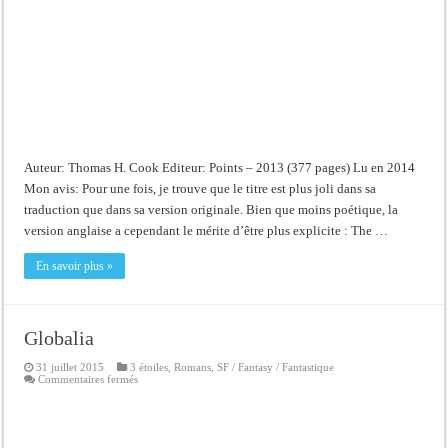
Auteur: Thomas H. Cook Editeur: Points – 2013 (377 pages) Lu en 2014
Mon avis: Pour une fois, je trouve que le titre est plus joli dans sa
traduction que dans sa version originale. Bien que moins poétique, la
version anglaise a cependant le mérite d’être plus explicite : The …
En savoir plus »
Globalia
31 juillet 2015
3 étoiles
,
Romans
,
SF / Fantasy / Fantastique
sur
Commentaires fermés
Globalia