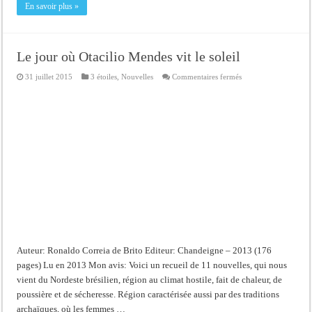
En savoir plus »
Le jour où Otacilio Mendes vit le soleil
sur
31 juillet 2015
3 étoiles
,
Nouvelles
Commentaires fermés
Le
jour
où
Otacilio
Mendes
vit
le
soleil
Auteur: Ronaldo Correia de Brito Editeur: Chandeigne – 2013 (176
pages) Lu en 2013 Mon avis: Voici un recueil de 11 nouvelles, qui nous
vient du Nordeste brésilien, région au climat hostile, fait de chaleur, de
poussière et de sécheresse. Région caractérisée aussi par des traditions
archaïques, où les femmes …